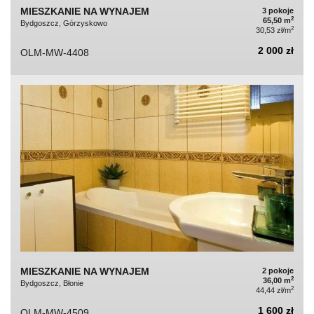
MIESZKANIE NA WYNAJEM
3 pokoje
2
65,50 m
Bydgoszcz, Górzyskowo
2
30,53 zł/m
2 000 zł
OLM-MW-4408
MIESZKANIE NA WYNAJEM
2 pokoje
2
36,00 m
Bydgoszcz, Błonie
2
44,44 zł/m
1 600 zł
OLM-MW-4509