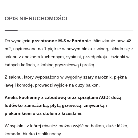
OPIS NIERUCHOMOŚCI
Do wynajęcia
przestronne M-3 w Fordonie
. Mieszkanie pow. 48
m2, usytuowane na 1 piętrze w nowym bloku z windą, składa się z
salonu z aneksem kuchennym, sypialni, przedpokoju i łazienki w
ładnych kaflach, z kabiną prysznicową i pralką.
Z salonu, który wyposażono w wygodny szary narożnik, piękna
ławę i komodę, prowadzi wyjście na duży balkon.
Aneks kuchenny z zabudową oraz sprzętami AGD: dużą
lodówko-zamrażarką, płytą grzewczą, zmywarką i
piekarnikiem oraz stołem z krzesłami.
W sypialni, z której również można wyjść na balkon, duże łóżko,
komoda, biurko i stolik nocny.