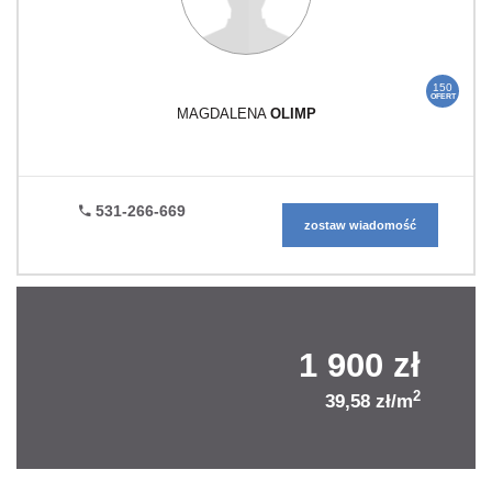
150
OFERT
MAGDALENA
OLIMP
531-266-669
zostaw wiadomość
1 900 zł
2
39,58 zł/m