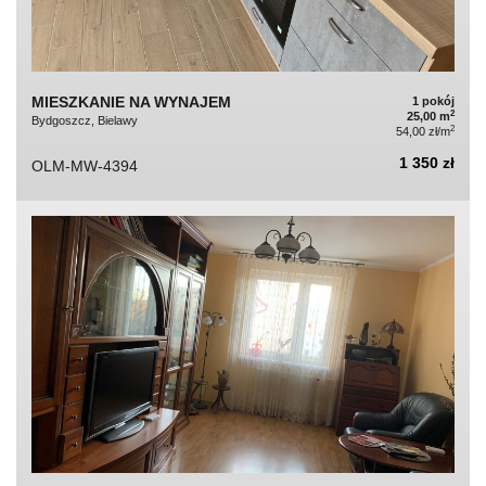
MIESZKANIE NA WYNAJEM
1 pokój
2
25,00 m
Bydgoszcz, Bielawy
2
54,00 zł/m
1 350 zł
OLM-MW-4394