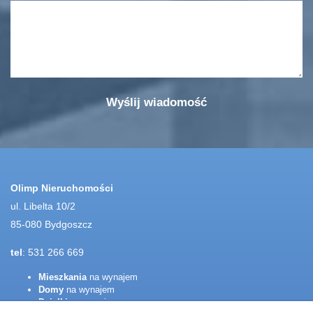
Olimp Nieruchomości
ul. Libelta 10/2
85-080 Bydgoszcz
tel
: 531 266 669
Mieszkania
na wynajem
Domy
na wynajem
Działki
na wynajem