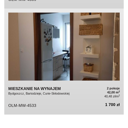
MIESZKANIE NA WYNAJEM
2 pokoje
2
42,00 m
Bydgoszcz, Bartodzieje, Curie-Skłodowskiej
2
40,48 zł/m
1 700 zł
OLM-MW-4533