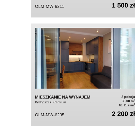
1 500 zł
OLM-MW-6211
MIESZKANIE NA WYNAJEM
2 pokoje
2
36,00 m
Bydgoszcz, Centrum
2
61,11 zł/m
2 200 zł
OLM-MW-6205