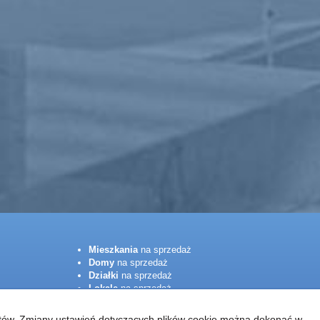
Mieszkania
na sprzedaż
Domy
na sprzedaż
Działki
na sprzedaż
Lokale
na sprzedaż
Hale
na sprzedaż
Obiekty
na sprzedaż
ientów. Zmiany ustawień dotyczących plików cookie można dokonać w