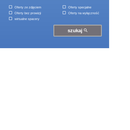
Oferty ze zdjęciem
Oferty specjalne
Oferty bez prowizji
Oferty na wyłączność
wirtualne spacery
szukaj