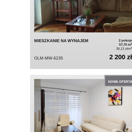
MIESZKANIE NA WYNAJEM
2 pokoje
2
57,70 m
2
38,13 zł/m
2 200 zł
OLM-MW-6235
NOWA OFERT