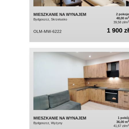
MIESZKANIE NA WYNAJEM
2 pokoje
2
48,00 m
Bydgoszcz, Skrzetusko
2
39,58 zł/m
1 900 zł
OLM-MW-6222
MIESZKANIE NA WYNAJEM
1 pokój
2
36,00 m
Bydgoszcz, Wyżyny
2
41,67 zł/m