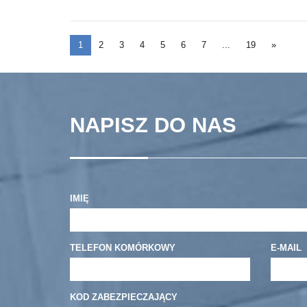
1
2
3
4
5
6
7
...
19
»
NAPISZ DO NAS
IMIĘ
TELEFON KOMÓRKOWY
E-MAIL
KOD ZABEZPIECZAJĄCY