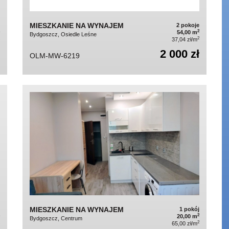
MIESZKANIE NA WYNAJEM
2 pokoje
2
54,00 m
Bydgoszcz, Osiedle Leśne
2
37,04 zł/m
2 000 zł
OLM-MW-6219
MIESZKANIE NA WYNAJEM
1 pokój
2
20,00 m
Bydgoszcz, Centrum
2
65,00 zł/m