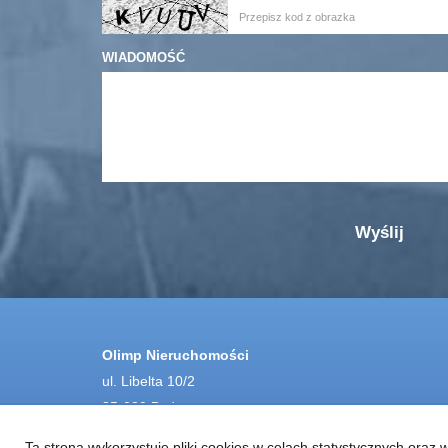
WIADOMOŚĆ
Olimp Nieruchomości
ul. Libelta 10/2
85-080 Bydgoszcz
Ta strona wykorzystuje pliki cookies w celach statystycznych ora
tel
: 531 266 669