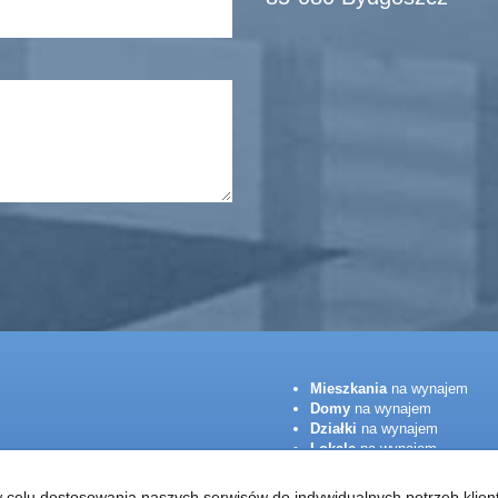
Mieszkania
na wynajem
Domy
na wynajem
Działki
na wynajem
Lokale
na wynajem
Hale
na wynajem
Obiekty
na wynajem
z w celu dostosowania naszych serwisów do indywidualnych potrzeb kl