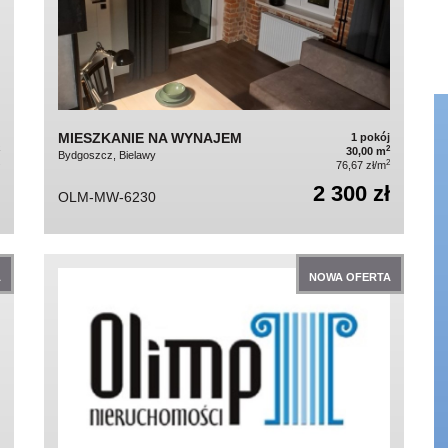
MIESZKANIE NA WYNAJEM
1 pokój
2
30,00 m
Bydgoszcz, Bielawy
2
76,67 zł/m
2 300 zł
OLM-MW-6230
A
NOWA OFERTA