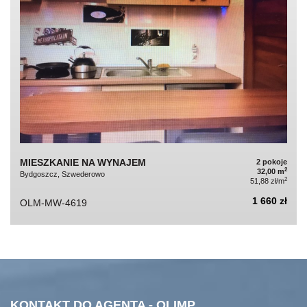
MIESZKANIE NA WYNAJEM
2 pokoje
2
32,00 m
Bydgoszcz, Szwederowo
2
51,88 zł/m
1 660 zł
OLM-MW-4619
KONTAKT DO AGENTA - OLIMP