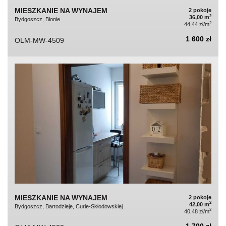
MIESZKANIE NA WYNAJEM
2 pokoje
2
36,00 m
Bydgoszcz, Błonie
2
44,44 zł/m
1 600 zł
OLM-MW-4509
MIESZKANIE NA WYNAJEM
2 pokoje
2
42,00 m
Bydgoszcz, Bartodzieje, Curie-Skłodowskiej
2
40,48 zł/m
1 700 zł