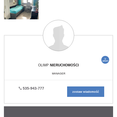
9
OFERT
OLIMP
NIERUCHOMOŚCI
MANAGER
535-943-777
zostaw wiadomość