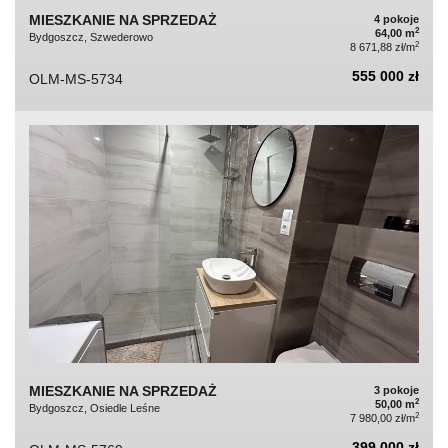
MIESZKANIE NA SPRZEDAŻ
4 pokoje
2
64,00 m
Bydgoszcz, Szwederowo
2
8 671,88 zł/m
555 000 zł
OLM-MS-5734
MIESZKANIE NA SPRZEDAŻ
3 pokoje
2
50,00 m
Bydgoszcz, Osiedle Leśne
2
7 980,00 zł/m
399 000 zł