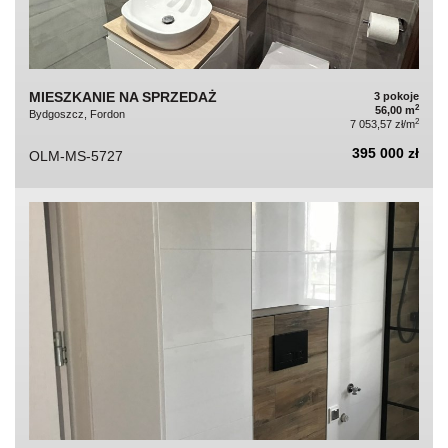
MIESZKANIE NA SPRZEDAŻ
3 pokoje
2
56,00 m
Bydgoszcz, Fordon
2
7 053,57 zł/m
395 000 zł
OLM-MS-5727