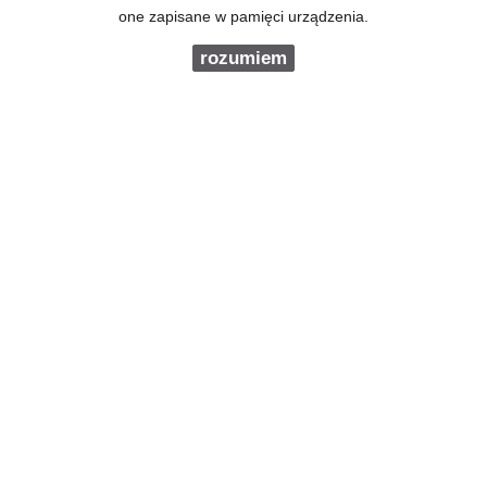
one zapisane w pamięci urządzenia.
E-MAIL
rozumiem
TELEFON KOMÓRKOWY
KOD ZABEZPIECZAJĄCY
WIADOMOŚĆ