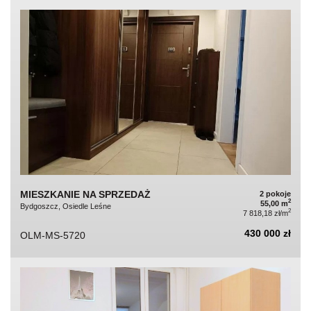
MIESZKANIE NA SPRZEDAŻ
2 pokoje
2
55,00 m
Bydgoszcz, Osiedle Leśne
2
7 818,18 zł/m
430 000 zł
OLM-MS-5720