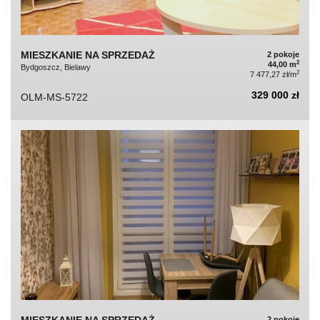
MIESZKANIE NA SPRZEDAŻ
2 pokoje
2
44,00 m
Bydgoszcz, Bielawy
2
7 477,27 zł/m
329 000 zł
OLM-MS-5722
2 pokoje