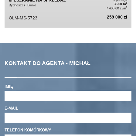
MIESZKANIE NA SPRZEDAŻ
2
35,00 m
Bydgoszcz, Błonie
2
7 400,00 zł/m
259 000 zł
OLM-MS-5723
KONTAKT DO AGENTA - MICHAŁ
IMIĘ
E-MAIL
TELEFON KOMÓRKOWY