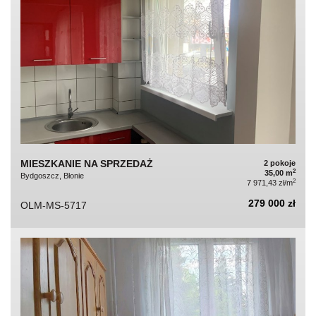
MIESZKANIE NA SPRZEDAŻ
2 pokoje
2
35,00 m
Bydgoszcz, Błonie
2
7 971,43 zł/m
279 000 zł
OLM-MS-5717