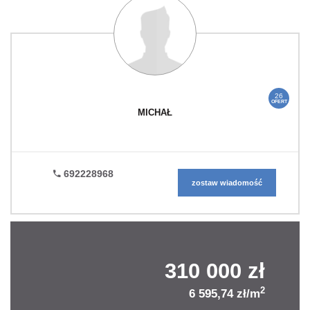
26
OFERT
MICHAŁ
692228968
zostaw wiadomość
310 000 zł
2
6 595,74 zł/m