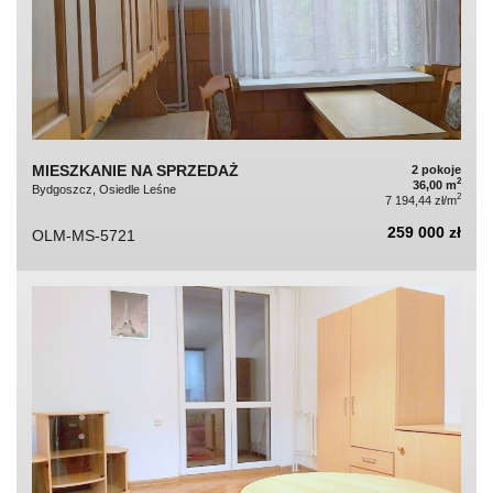
MIESZKANIE NA SPRZEDAŻ
2 pokoje
2
36,00 m
Bydgoszcz, Osiedle Leśne
2
7 194,44 zł/m
259 000 zł
OLM-MS-5721