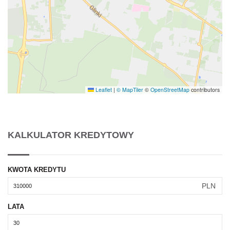
Leaflet
|
© MapTiler
©
OpenStreetMap
contributors
KALKULATOR KREDYTOWY
KWOTA KREDYTU
PLN
LATA