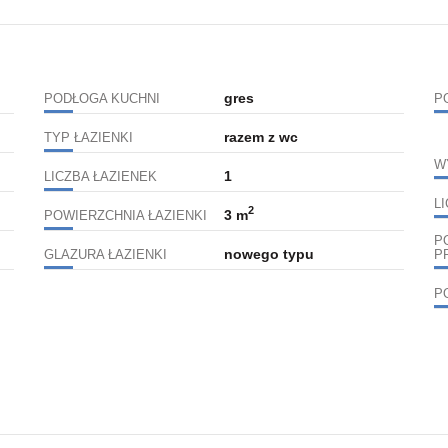
gres
PODŁOGA KUCHNI
P
razem z wc
TYP ŁAZIENKI
W
1
LICZBA ŁAZIENEK
L
2
3 m
POWIERZCHNIA ŁAZIENKI
P
nowego typu
GLAZURA ŁAZIENKI
P
P