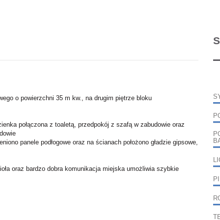
S
S
go o powierzchni 35 m kw., na drugim piętrze bloku
P
azienka połączona z toaletą, przedpokój z szafą w zabudowie oraz
dowie
P
B
ieniono panele podłogowe oraz na ścianach położono gładzie gipsowe,
L
ioła oraz bardzo dobra komunikacja miejska umożliwia szybkie
P
R
T