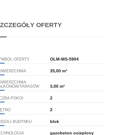
ZCZEGÓŁY OFERTY
OLM-MS-5904
YMBOL OFERTY
35,00 m²
OWIERZCHNIA
OWIERZCHNIA
3,00 m²
ALKONÓW/TARASÓW
2
ICZBA POKOI
2
IĘTRO
blok
ODZAJ BUDYNKU
gazobeton ocieplony
ECHNOLOGIA