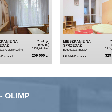
ZKANIE NA
MIESZKANIE NA
2 pokoje
2
36,00 m
EDAŻ
SPRZEDAŻ
2
7 194,44 zł/m
7 477
cz, Osiedle Leśne
Bydgoszcz, Bielawy
259 000 zł
329 
MS-5721
OLM-MS-5722
- OLIMP