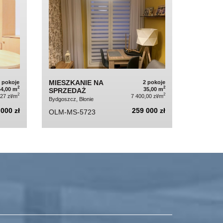
MIESZKANIE NA
2 pokoje
2 pokoje
2
2
44,00 m
35,00 m
SPRZEDAŻ
2
2
,27 zł/m
7 400,00 zł/m
Bydgoszcz, Błonie
000 zł
259 000 zł
OLM-MS-5723