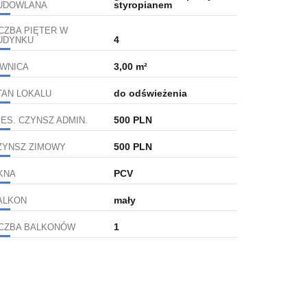
styropianem
UDOWLANA
ICZBA PIĘTER W
4
UDYNKU
3,00 m²
IWNICA
do odświeżenia
TAN LOKALU
500 PLN
IES. CZYNSZ ADMIN.
500 PLN
ZYNSZ ZIMOWY
PCV
KNA
mały
ALKON
1
ICZBA BALKONÓW