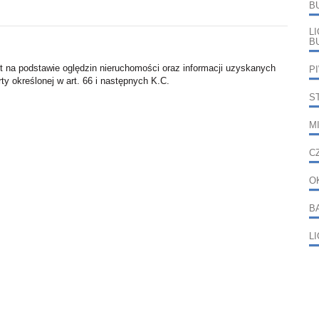
B
L
B
st na podstawie oględzin nieruchomości oraz informacji uzyskanych
P
rty określonej w art. 66 i następnych K.C.
S
M
C
O
B
L