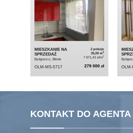
MIESZKANIE NA
MIES
2 pokoje
2
35,00 m
SPRZEDAŻ
SPRZ
2
7 971,43 zł/m
Bydgoszcz, Błonie
Bydgosz
279 000 zł
OLM-MS-5717
OLM-
KONTAKT DO AGENTA 