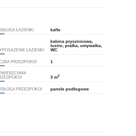
kafle
ODŁOGA ŁAZIENKI
kabina prysznicowa,
lustro, pralka, umywalka,
WC
YPOSAŻENIE ŁAZIENKI
1
ICZBA PRZEDPOKOI
OWIERZCHNIA
2
3 m
RZEDPOKOI
panele podłogowe
ODŁOGA PRZEDPOKOI