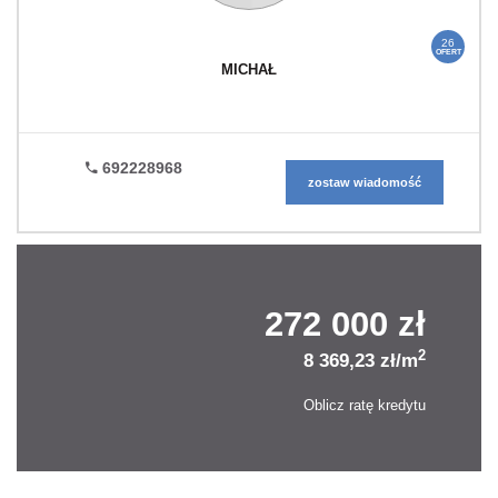
26
OFERT
MICHAŁ
692228968
zostaw wiadomość
272 000 zł
2
8 369,23 zł/m
Oblicz ratę kredytu