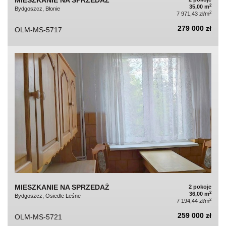
MIESZKANIE NA SPRZEDAŻ
2
35,00 m
Bydgoszcz, Błonie
2
7 971,43 zł/m
279 000 zł
OLM-MS-5717
MIESZKANIE NA SPRZEDAŻ
2 pokoje
2
36,00 m
Bydgoszcz, Osiedle Leśne
2
7 194,44 zł/m
259 000 zł
OLM-MS-5721