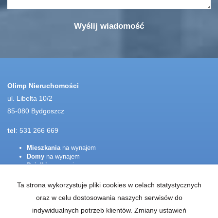
Olimp Nieruchomości
ul. Libelta 10/2
85-080 Bydgoszcz
tel
: 531 266 669
Mieszkania
na wynajem
Domy
na wynajem
Działki
na wynajem
Lokale
na wynajem
Hale
na wynajem
Ta strona wykorzystuje pliki cookies w celach statystycznych
Obiekty
na wynajem
oraz w celu dostosowania naszych serwisów do
Mieszkania
na sprzedaż
indywidualnych potrzeb klientów. Zmiany ustawień
Domy
na sprzedaż