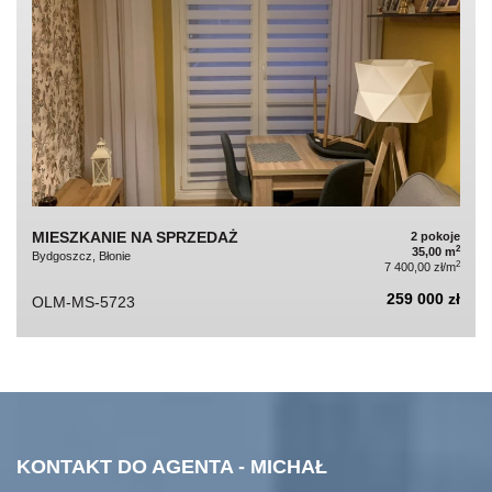
MIESZKANIE NA SPRZEDAŻ
2 pokoje
2
35,00 m
Bydgoszcz, Błonie
2
7 400,00 zł/m
259 000 zł
OLM-MS-5723
KONTAKT DO AGENTA - MICHAŁ