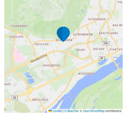
Leaflet
|
© MapTiler
©
OpenStreetMap
contributors