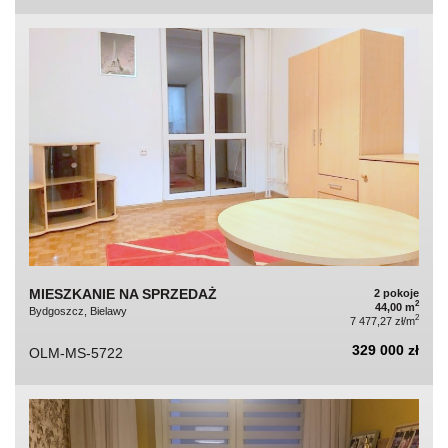
MIESZKANIE NA SPRZEDAŻ
2 pokoje
2
44,00 m
Bydgoszcz, Bielawy
2
7 477,27 zł/m
329 000 zł
OLM-MS-5722