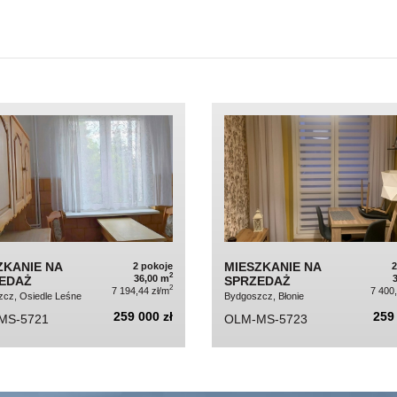
ZKANIE NA
MIESZKANIE NA
2 pokoje
2
36,00 m
EDAŻ
SPRZEDAŻ
2
7 194,44 zł/m
7 400
cz, Osiedle Leśne
Bydgoszcz, Błonie
259 000 zł
259 
MS-5721
OLM-MS-5723