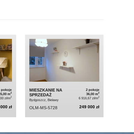
MIESZKANIE NA
2 pokoje
2 pokoje
2
2
35,00 m
36,00 m
SPRZEDAŻ
2
2
,00 zł/m
6 916,67 zł/m
Bydgoszcz, Bielawy
000 zł
249 000 zł
OLM-MS-5728