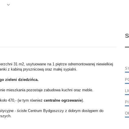
S
erzchni 31 m2, usytuowane na 1 piętrze odremontowanej niewielkiej
S
nki z kabiną prysznicową oraz małej sypialni.
o zieleni dziedzińca.
P
nie mieszkania pozostaje zabudowa kuchni oraz meble.
L
koło 470,- (w tym również
centralne ogrzewanie
).
P
westycyjne - ścisłe Centrum Bydgoszczy z dobrym dostępem do
O
ższych.