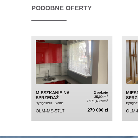
PODOBNE OFERTY
MIESZKANIE NA
MIES
2 pokoje
2
35,00 m
SPRZEDAŻ
SPRZ
2
7 971,43 zł/m
Bydgoszcz, Błonie
Bydgosz
279 000 zł
OLM-MS-5717
OLM-