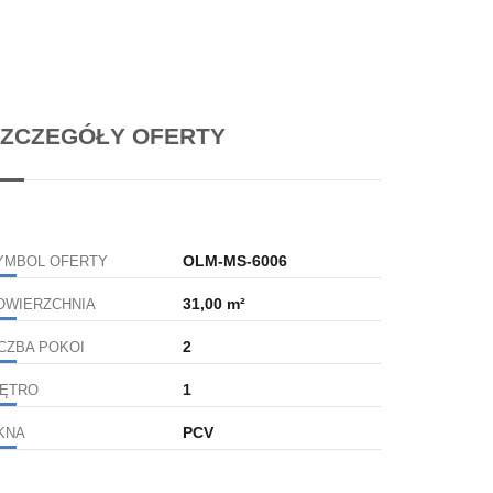
ZCZEGÓŁY OFERTY
OLM-MS-6006
YMBOL OFERTY
31,00 m²
OWIERZCHNIA
2
ICZBA POKOI
1
IĘTRO
PCV
KNA