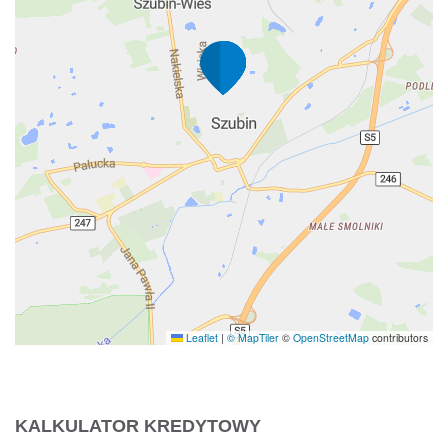
Leaflet
|
© MapTiler
©
OpenStreetMap
contributors
KALKULATOR KREDYTOWY