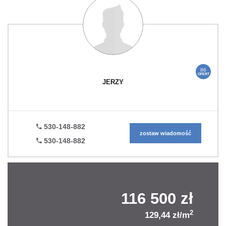
86
OFERT
JERZY
530-148-882
zostaw wiadomość
530-148-882
116 500 zł
2
129,44 zł/m