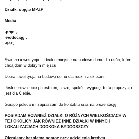
Działki objęte MPZP
Media :
-prąd ,
-wodociąg ,
-gaz,
Świetna inwestycja i idealne miejsce na budowę domu dla osób, które
chcą dom w dobrym miejscu
Dobra inwestycja na budowę domu dla rodzin z dziećmi.
Jeśli cenisz sobie przestrzeń, ciszę, spokój i wygodę, to ta propozycja
jest dla Ciebie.
Gorąco polecam i zapraszam do kontaktu oraz na prezentację.
POSIADAM RÓWNIEŻ DZIAŁKI O RÓŻNYCH WIELKOŚCIACH W
TEJ OKOLICY JAK RÓWNIEŻ INNE DZIAŁKI W INNYCH
LOKALIZACJACH DOOKOŁA BYDGOSZCZY.
Oferujemy bezpłatna pomoc przy udzielenia kredytu