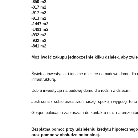
-850 m2
-917 m2
-917 m2
-913 m2
-1443 m2
-1491 m2
-932 m2
-932 m2
-841 m2
Możliwość zakupu jednocześnie kilku działek, aby zw
Świetna inwestycja i idealne miejsce na budowę domu dla
infrastrukturą.
Dobra inwestycja na budowę domu dla rodzin z dziećmi.
Jeśli cenisz sobie przestrzeń, ciszę, spokój i wygodę, to ta
Gorąco polecam i zapraszam do kontaktu oraz na prezentac
Bezpłatna pomoc przy udzieleniu kredytu hipotecznego
oraz pomoc w obsłudze notarialnej.