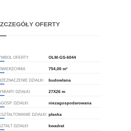
ZCZEGÓŁY OFERTY
OLM-GS-6044
YMBOL OFERTY
754,00 m²
OWIERZCHNIA
budowlana
RZEZNACZENIE DZIAŁKI
27X26 m
YMIARY DZIAŁKI
niezagospodarowana
AGOSP. DZIAŁKI
płaska
KSZTAŁTOWANIE DZIAŁKI
kwadrat
SZTAŁT DZIAŁKI