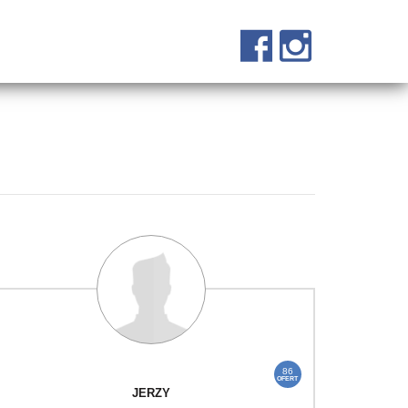
86
OFERT
JERZY