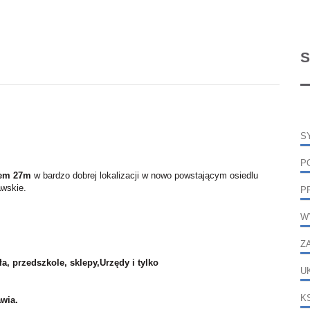
S
S
P
tem 27m
w bardzo dobrej lokalizacji w nowo powstającym osiedlu
awskie.
P
W
Z
ła, przedszkole, sklepy,Urzędy i tylko
U
K
wia.