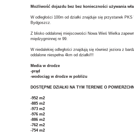
Możliwość dojazdu bez bez konieczności używania własn
W odległości 100m od działki znajduje się przystanek PKS
Bydgoszcz.
Z blisko oddalonej miejscowości Nowa Wieś Wielka zapewni
międzygminnej nr 99.
W niedalekiej odległości znajdują się również jeziora z ba
oddalone niespełna 4km od działki!!!
Media w drodze
-prąd
-wodociąg w drodze w pobliżu
DOSTĘPNE DZIAŁKI NA TYM TERENIE O POWIERZCHNI
-952 m2
-885 m2
-973 m2
-976 m2
-886 m2
-762 m2
-754 m2