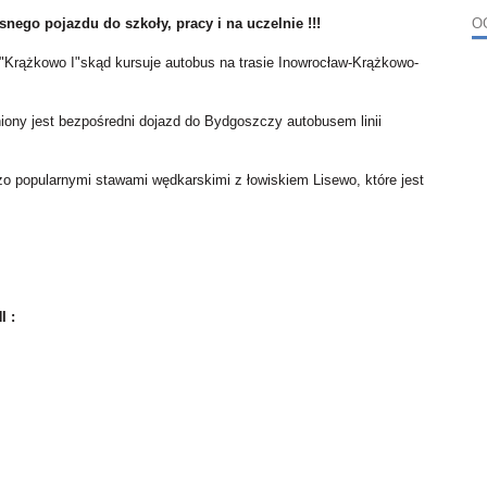
ego pojazdu do szkoły, pracy i na uczelnie !!!
O
 "Krążkowo I"skąd kursuje autobus na trasie Inowrocław-Krążkowo-
ony jest bezpośredni dojazd do Bydgoszczy autobusem linii
rdzo popularnymi stawami wędkarskimi z łowiskiem Lisewo, które jest
 :