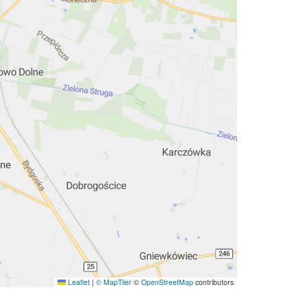
Leaflet
|
© MapTiler
©
OpenStreetMap
contributors