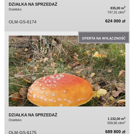
DZIAŁKA NA SPRZEDAŻ
2
835,00 m
Osielsko
2
747,31 zł/m
624 000 zł
OLM-GS-6174
OFERTA NA WYŁĄCZNOŚĆ
DZIAŁKA NA SPRZEDAŻ
2
1 232,00 m
Osielsko
2
559,90 zł/m
689 800 zł
OLM-GS-6175