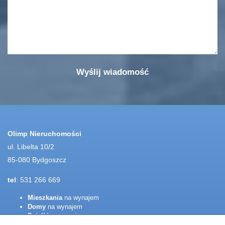
Olimp Nieruchomości
ul. Libelta 10/2
85-080 Bydgoszcz
tel
: 531 266 669
Mieszkania
na wynajem
Domy
na wynajem
Działki
na wynajem
Lokale
na wynajem