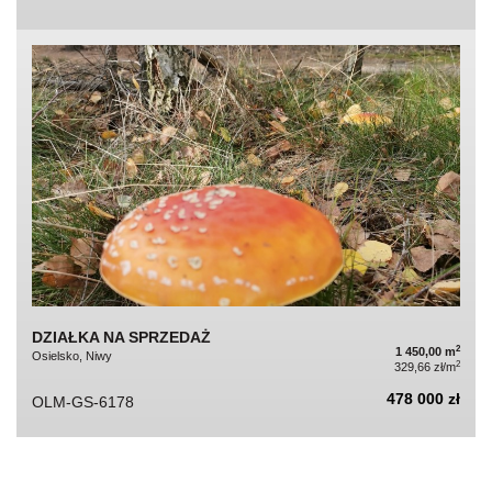
DZIAŁKA NA SPRZEDAŻ
2
1 450,00 m
Osielsko, Niwy
2
329,66 zł/m
478 000 zł
OLM-GS-6178