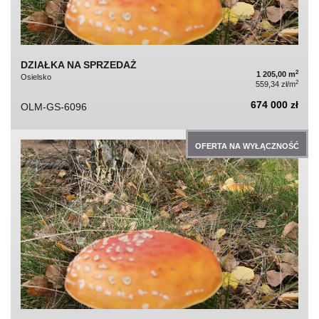
DZIAŁKA NA SPRZEDAŻ
2
1 205,00 m
Osielsko
2
559,34 zł/m
674 000 zł
OLM-GS-6096
OFERTA NA WYŁĄCZNOŚĆ