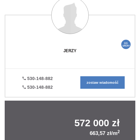
86
OFERT
JERZY
530-148-882
zostaw wiadomość
530-148-882
572 000 zł
2
663,57 zł/m