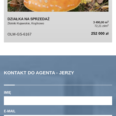
DZIAŁKA NA SPRZEDAŻ
2
3 490,00 m
Złotniki Kujawskie, Krążkowo
2
72,21 zł/m
252 000 zł
OLM-GS-6167
KONTAKT DO AGENTA - JERZY
IMIĘ
E-MAIL