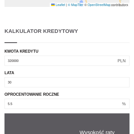
Leaflet
|
© MapTiler
©
OpenStreetMap
contributors
KALKULATOR KREDYTOWY
KWOTA KREDYTU
PLN
LATA
OPROCENTOWANIE ROCZNE
%
Wysokość raty