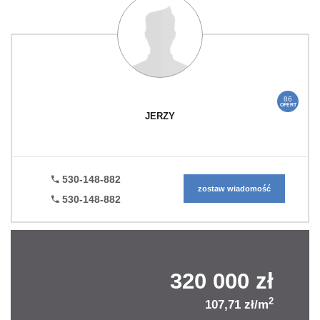
86
OFERT
JERZY
530-148-882
zostaw wiadomość
530-148-882
320 000 zł
2
107,71 zł/m