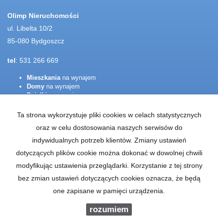
Olimp Nieruchomości
ul. Libelta 10/2
85-080 Bydgoszcz
tel
: 531 266 669
Mieszkania
na wynajem
Domy
na wynajem
Działki
na wynajem
Lokale
na wynajem
Hale
na wynajem
Ta strona wykorzystuje pliki cookies w celach statystycznych
Obiekty
na wynajem
oraz w celu dostosowania naszych serwisów do
Mieszkania
na sprzedaż
indywidualnych potrzeb klientów. Zmiany ustawień
Domy
na sprzedaż
dotyczących plików cookie można dokonać w dowolnej chwili
Działki
na sprzedaż
Lokale
na sprzedaż
modyfikując ustawienia przeglądarki. Korzystanie z tej strony
Hale
na sprzedaż
bez zmian ustawień dotyczących cookies oznacza, że będą
Obiekty
na sprzedaż
one zapisane w pamięci urządzenia.
rozumiem
OLIMP
2026
Program dla biur nieruchomości
Galactica Virgo