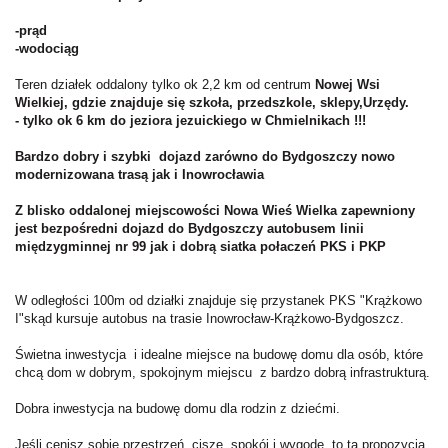
-prąd
-wodociąg
Teren działek oddalony tylko ok 2,2 km od centrum
Nowej Wsi
Wielkiej, gdzie znajduje się szkoła, przedszkole, sklepy,Urzędy.
- tylko ok 6 km do jeziora jezuickiego w Chmielnikach !!!
Bardzo dobry i szybki dojazd zarówno do
Bydgoszczy nowo
modernizowana trasą jak i Inowrocławia
Z blisko oddalonej miejscowości Nowa Wieś Wielka zapewniony
jest bezpośredni dojazd do Bydgoszczy autobusem linii
międzygminnej nr 99 jak i dobrą siatka połaczeń PKS i PKP
W odległości 100m od działki znajduje się przystanek PKS "Krążkowo
I"skąd kursuje autobus na trasie Inowrocław-Krążkowo-Bydgoszcz.
Świetna inwestycja i idealne miejsce na budowę domu dla osób, które
chcą dom w dobrym, spokojnym miejscu z bardzo dobrą infrastrukturą.
Dobra inwestycja na budowę domu dla rodzin z dziećmi.
Jeśli cenisz sobie przestrzeń, ciszę, spokój i wygodę, to ta propozycja