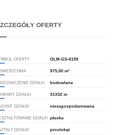
ZCZEGÓŁY OFERTY
OLM-GS-6159
YMBOL OFERTY
975,00 m²
OWIERZCHNIA
budowlana
RZEZNACZENIE DZIAŁKI
31X32 m
YMIARY DZIAŁKI
niezagospodarowana
AGOSP. DZIAŁKI
płaska
KSZTAŁTOWANIE DZIAŁKI
prostokąt
SZTAŁT DZIAŁKI