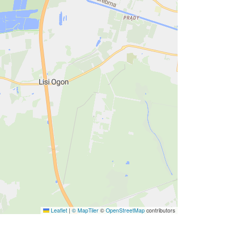
Leaflet
|
© MapTiler
©
OpenStreetMap
contributors