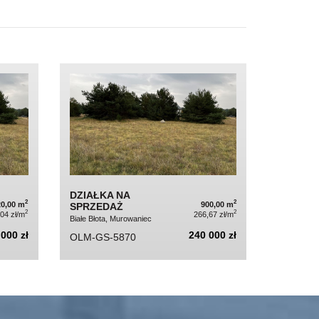
DZIAŁKA NA
2
2
20,00 m
900,00 m
SPRZEDAŻ
2
2
04 zł/m
266,67 zł/m
Białe Błota, Murowaniec
000 zł
240 000 zł
OLM-GS-5870