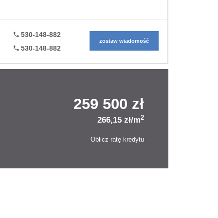
530-148-882
zostaw wiadomość
530-148-882
259 500 zł
2
266,15 zł/m
Oblicz ratę kredytu