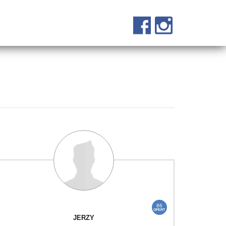
86
OFERT
JERZY