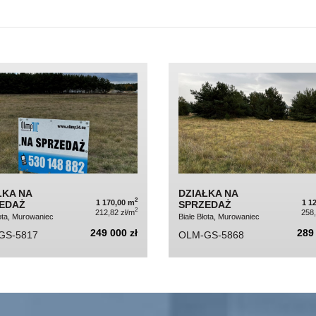
ŁKA NA
DZIAŁKA NA
2
1 170,00 m
1 1
EDAŻ
SPRZEDAŻ
2
212,82 zł/m
258,
łota, Murowaniec
Białe Błota, Murowaniec
249 000 zł
289 
GS-5817
OLM-GS-5868