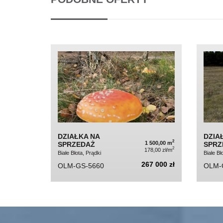
DZIAŁKA NA
DZIA
2
1 500,00 m
SPRZEDAŻ
SPRZ
2
178,00 zł/m
Białe Błota, Prądki
Białe B
267 000 zł
OLM-GS-5660
OLM-