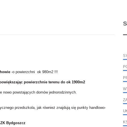
S
S
P
howie
-o powierzchni ok 980m2 !!!
P
 powiększając powierzchnie terenu do ok 1900m2
W
twie nowo powstających domów jednorodzinnych.
Z
cznego przedszkola, jak również znajdują się punkty handlowo-
U
K
 MZK Bydgoszcz