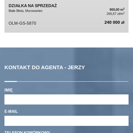
DZIAŁKA NA SPRZEDAŻ
2
900,00 m
Białe Błota, Murowaniec
2
266,67 zł/m
240 000 zł
OLM-GS-5870
KONTAKT DO AGENTA - JERZY
IMIĘ
E-MAIL
TELEFON KOMÓRKOWY