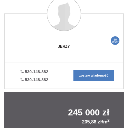
86
OFERT
JERZY
530-148-882
zostaw wiadomość
530-148-882
245 000 zł
2
205,88 zł/m