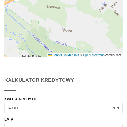
Leaflet
|
© MapTiler
©
OpenStreetMap
contributors
KALKULATOR KREDYTOWY
KWOTA KREDYTU
PLN
LATA