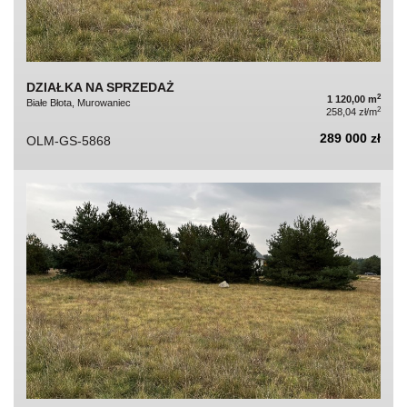
DZIAŁKA NA SPRZEDAŻ
2
1 120,00 m
Białe Błota, Murowaniec
2
258,04 zł/m
289 000 zł
OLM-GS-5868