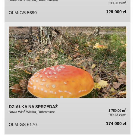
2
130,30 zł/m
129 000 zł
OLM-GS-5690
DZIAŁKA NA SPRZEDAŻ
2
1 750,00 m
Nowa Wieś Wielka, Dobromierz
2
99,43 zł/m
174 000 zł
OLM-GS-6170