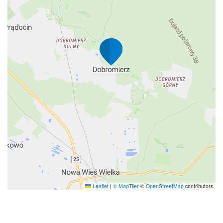
Leaflet
|
© MapTiler
©
OpenStreetMap
contributors