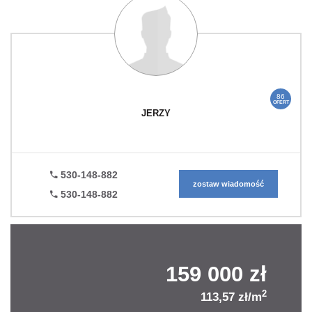
86
OFERT
JERZY
530-148-882
zostaw wiadomość
530-148-882
159 000 zł
2
113,57 zł/m