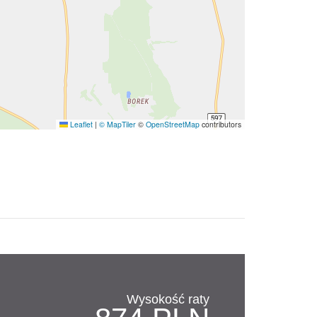
Leaflet
|
© MapTiler
©
OpenStreetMap
contributors
Wysokość raty