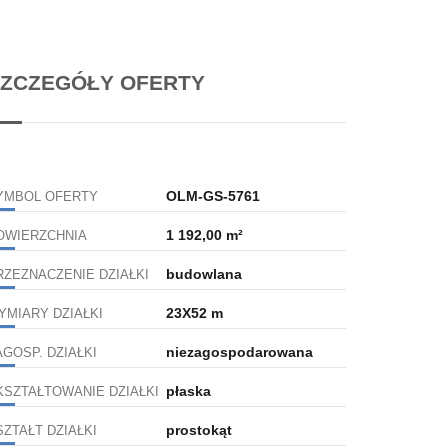
ZCZEGÓŁY OFERTY
OLM-GS-5761
YMBOL OFERTY
1 192,00 m²
OWIERZCHNIA
budowlana
RZEZNACZENIE DZIAŁKI
23X52 m
YMIARY DZIAŁKI
niezagospodarowana
AGOSP. DZIAŁKI
płaska
KSZTAŁTOWANIE DZIAŁKI
prostokąt
SZTAŁT DZIAŁKI