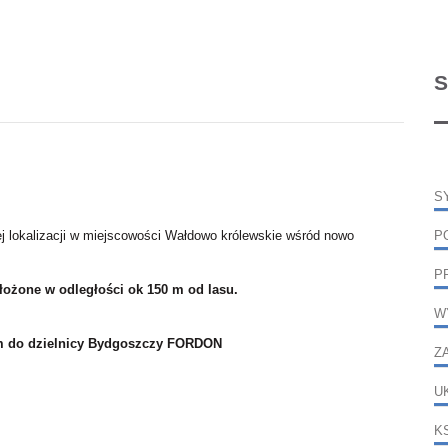
S
S
ej lokalizacji w miejscowości Wałdowo królewskie wśród nowo
P
P
ołożone w odległości ok 150 m od lasu.
W
9km do dzielnicy Bydgoszczy FORDON
Z
U
K