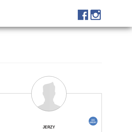
86
OFERT
JERZY