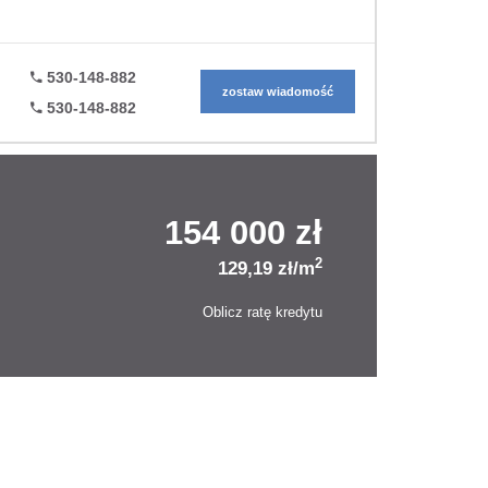
530-148-882
zostaw wiadomość
530-148-882
154 000 zł
2
129,19 zł/m
Oblicz ratę kredytu