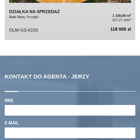
DZIAŁKA NA SPRZEDAŻ
2
1 100,00 m
Białe Błota, Przyłęki
2
107,27 zł/m
118 000 zł
OLM-GS-6150
KONTAKT DO AGENTA - JERZY
IMIĘ
E-MAIL