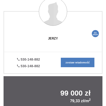
86
OFERT
JERZY
530-148-882
zostaw wiadomość
530-148-882
99 000 zł
2
79,33 zł/m