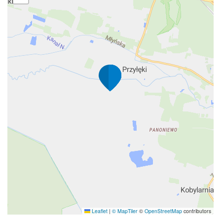
Leaflet
|
© MapTiler
©
OpenStreetMap
contributors