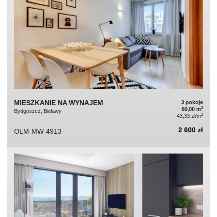
MIESZKANIE NA WYNAJEM
3 pokoje
2
60,00 m
Bydgoszcz, Bielawy
2
43,33 zł/m
2 600 zł
OLM-MW-4913