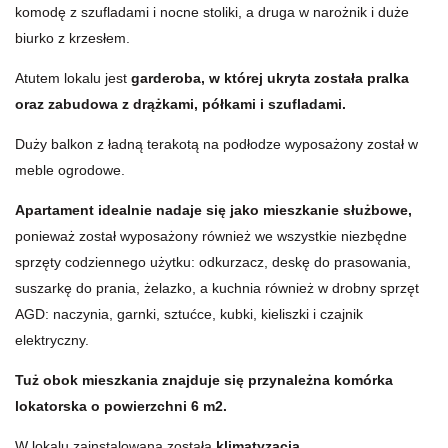
komodę z szufladami i nocne stoliki, a druga w narożnik i duże
biurko z krzesłem.
Atutem lokalu jest
garderoba, w której ukryta została pralka
oraz zabudowa z drążkami, półkami i szufladami.
Duży balkon z ładną terakotą na podłodze wyposażony został w
meble ogrodowe.
Apartament idealnie nadaje się jako mieszkanie służbowe,
ponieważ został wyposażony również we wszystkie niezbędne
sprzęty codziennego użytku: odkurzacz, deskę do prasowania,
suszarkę do prania, żelazko, a kuchnia również w drobny sprzęt
AGD: naczynia, garnki, sztućce, kubki, kieliszki i czajnik
elektryczny.
Tuż obok mieszkania znajduje się przynależna komórka
lokatorska o powierzchni 6 m2.
W lokalu zainstalowana została
klimatyzacja.