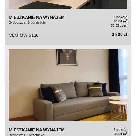
MIESZKANIE NA WYNAJEM
3 pokoje
2
60,00 m
Bydgoszcz, Śródmieście
2
53,33 zł/m
3 200 zł
OLM-MW-5126
MIESZKANIE NA WYNAJEM
2 pokoje
2
38,00 m
Bydgoszcz, Skrzetusko