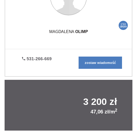
150
OFERT
MAGDALENA
OLIMP
531-266-669
zostaw wiadomość
3 200 zł
2
47,06 zł/m