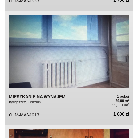
OLM-MW-4533
MIESZKANIE NA WYNAJEM
1 pokój
2
29,00 m
Bydgoszcz, Centrum
2
55,17 zł/m
1 600 zł
OLM-MW-4613