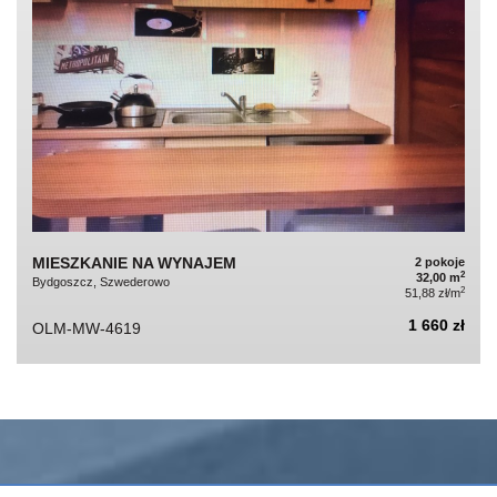
MIESZKANIE NA WYNAJEM
2 pokoje
2
32,00 m
Bydgoszcz, Szwederowo
2
51,88 zł/m
1 660 zł
OLM-MW-4619
KONTAKT DO AGENTA - OLIMP