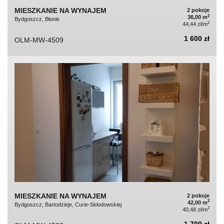
MIESZKANIE NA WYNAJEM
2 pokoje
2
36,00 m
Bydgoszcz, Błonie
2
44,44 zł/m
1 600 zł
OLM-MW-4509
MIESZKANIE NA WYNAJEM
2 pokoje
2
42,00 m
Bydgoszcz, Bartodzieje, Curie-Skłodowskiej
2
40,48 zł/m
1 700 zł