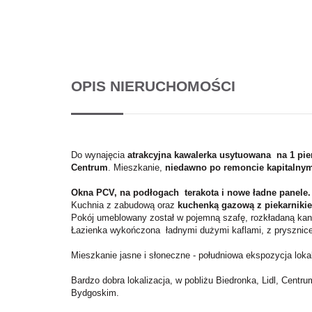
OPIS NIERUCHOMOŚCI
Do wynajęcia
atrakcyjna kawalerka usytuowana na 1 pi
Centrum
. Mieszkanie,
niedawno po remoncie kapitalny
Okna PCV, na podłogach terakota i nowe ładne panele.
Kuchnia z zabudową oraz
kuchenką gazową z piekarniki
Pokój umeblowany został w pojemną szafę, rozkładaną kanap
Łazienka wykończona ładnymi dużymi kaflami, z prysznice
Mieszkanie jasne i słoneczne - południowa ekspozycja lokal
Bardzo dobra lokalizacja, w pobliżu Biedronka, Lidl, Ce
Bydgoskim.