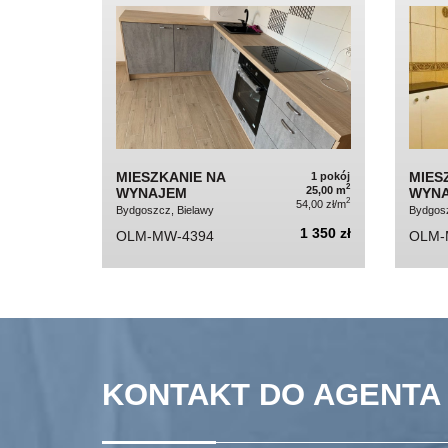
MIESZKANIE NA
MIES
1 pokój
2
25,00 m
WYNAJEM
WYN
2
54,00 zł/m
Bydgoszcz, Bielawy
Bydgosz
1 350 zł
OLM-MW-4394
OLM-
KONTAKT DO AGENTA