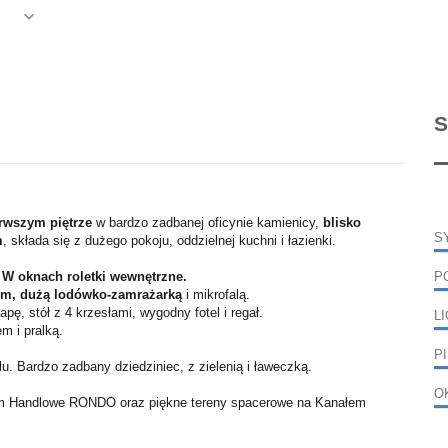
S
erwszym piętrze
w bardzo zadbanej oficynie kamienicy,
blisko
S
m
, składa się z dużego pokoju, oddzielnej kuchni i łazienki.
 W oknach roletki wewnętrzne.
P
em, dużą lodówko-zamrażarką
i mikrofalą.
ę, stół z 4 krzesłami, wygodny fotel i regał.
L
m i pralką.
P
u. Bardzo zadbany dziedziniec, z zielenią i ławeczką.
O
ntrum Handlowe RONDO oraz piękne tereny spacerowe na Kanałem