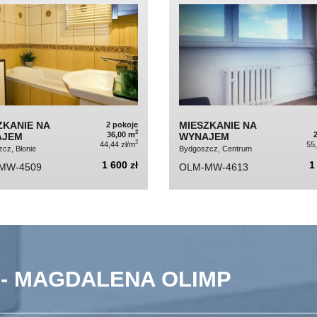
ZKANIE NA
MIESZKANIE NA
2 pokoje
2
36,00 m
AJEM
WYNAJEM
2
44,44 zł/m
55
cz, Błonie
Bydgoszcz, Centrum
1 600 zł
1
MW-4509
OLM-MW-4613
 - MAGDALENA OLIMP