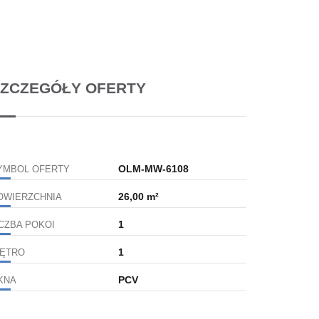
ZCZEGÓŁY OFERTY
OLM-MW-6108
YMBOL OFERTY
26,00 m²
OWIERZCHNIA
1
ICZBA POKOI
1
IĘTRO
PCV
KNA