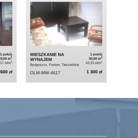
MIESZKANIE NA
1 pokój
1 pokój
2
2
29,00 m
30,00 m
WYNAJEM
2
2
,17 zł/m
43,33 zł/m
Bydgoszcz, Fordon, Tatrzańskie
 600 zł
1 300 zł
OLM-MW-4617