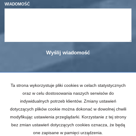
WIADOMOŚĆ
Ta strona wykorzystuje pliki cookies w celach statystycznych
Olimp Nieruchomości
oraz w celu dostosowania naszych serwisów do
ul. Libelta 10/2
indywidualnych potrzeb klientów. Zmiany ustawień
85-080 Bydgoszcz
dotyczących plików cookie można dokonać w dowolnej chwili
modyfikując ustawienia przeglądarki. Korzystanie z tej strony
tel
: 531 266 669
bez zmian ustawień dotyczących cookies oznacza, że będą
Mieszkania
na wynajem
one zapisane w pamięci urządzenia.
Domy
na wynajem