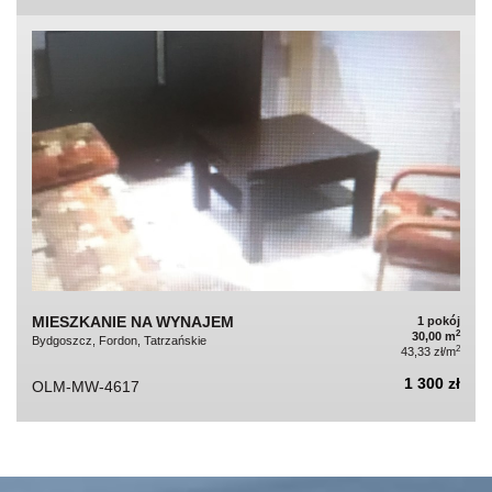
MIESZKANIE NA WYNAJEM
1 pokój
2
30,00 m
Bydgoszcz, Fordon, Tatrzańskie
2
43,33 zł/m
1 300 zł
OLM-MW-4617