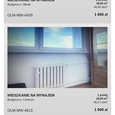
2
36,00 m
Bydgoszcz, Błonie
2
44,44 zł/m
1 600 zł
OLM-MW-4509
MIESZKANIE NA WYNAJEM
1 pokój
2
29,00 m
Bydgoszcz, Centrum
2
55,17 zł/m
1 600 zł
OLM-MW-4613