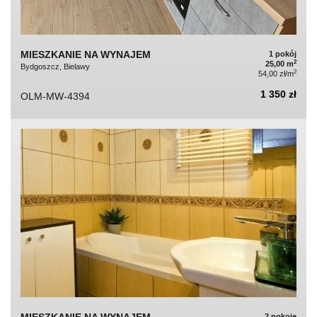
MIESZKANIE NA WYNAJEM
1 pokój
2
25,00 m
Bydgoszcz, Bielawy
2
54,00 zł/m
1 350 zł
OLM-MW-4394
MIESZKANIE NA WYNAJEM
2 pokoje