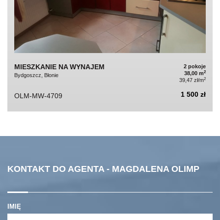
MIESZKANIE NA WYNAJEM
2 pokoje
2
38,00 m
Bydgoszcz, Błonie
2
39,47 zł/m
1 500 zł
OLM-MW-4709
KONTAKT DO AGENTA - MAGDALENA OLIMP
IMIĘ