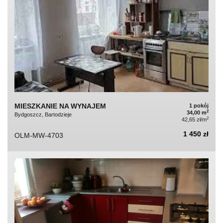
MIESZKANIE NA WYNAJEM
1 pokój
2
34,00 m
Bydgoszcz, Bartodzieje
2
42,65 zł/m
1 450 zł
OLM-MW-4703