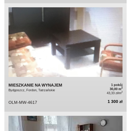
MIESZKANIE NA WYNAJEM
1 pokój
2
30,00 m
Bydgoszcz, Fordon, Tatrzańskie
2
43,33 zł/m
1 300 zł
OLM-MW-4617