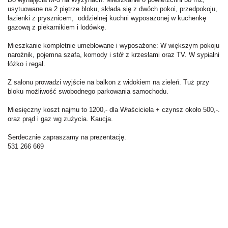
usytuowane na 2 piętrze bloku, składa się z dwóch pokoi, przedpokoju,
łazienki z prysznicem, oddzielnej kuchni wyposażonej w kuchenkę
gazową z piekarnikiem i lodówkę.
Mieszkanie kompletnie umeblowane i wyposażone: W większym pokoju
narożnik, pojemna szafa, komody i stół z krzesłami oraz TV. W sypialni
łóżko i regał.
Z salonu prowadzi wyjście na balkon z widokiem na zieleń. Tuż przy
bloku możliwość swobodnego parkowania samochodu.
Miesięczny koszt najmu to 1200,- dla Właściciela + czynsz około 500,-.
oraz prąd i gaz wg zużycia. Kaucja.
Serdecznie zapraszamy na prezentację.
531 266 669