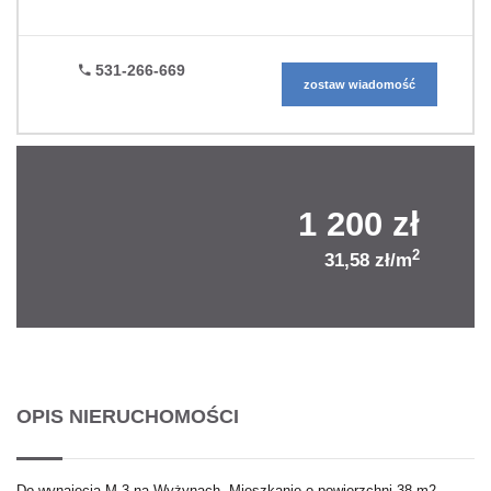
531-266-669
zostaw wiadomość
1 200 zł
2
31,58 zł/m
OPIS NIERUCHOMOŚCI
Do wynajęcia M-3 na Wyżynach. Mieszkanie o powierzchni 38 m2,