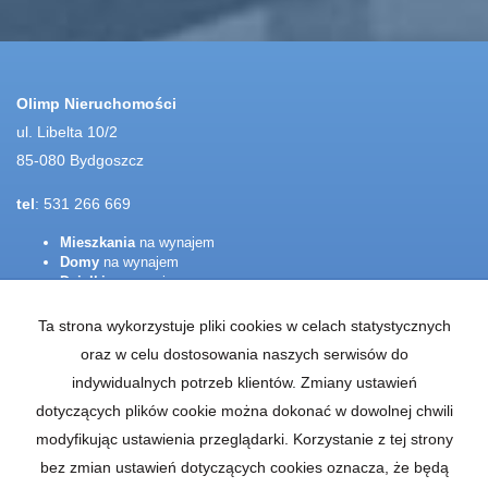
Olimp Nieruchomości
ul. Libelta 10/2
85-080 Bydgoszcz
tel
: 531 266 669
Mieszkania
na wynajem
Domy
na wynajem
Działki
na wynajem
Lokale
na wynajem
Hale
na wynajem
Ta strona wykorzystuje pliki cookies w celach statystycznych
Obiekty
na wynajem
oraz w celu dostosowania naszych serwisów do
Mieszkania
na sprzedaż
indywidualnych potrzeb klientów. Zmiany ustawień
Domy
na sprzedaż
dotyczących plików cookie można dokonać w dowolnej chwili
Działki
na sprzedaż
Lokale
na sprzedaż
modyfikując ustawienia przeglądarki. Korzystanie z tej strony
Hale
na sprzedaż
bez zmian ustawień dotyczących cookies oznacza, że będą
Obiekty
na sprzedaż